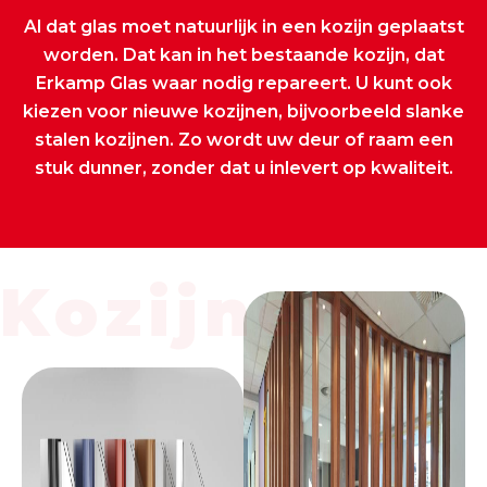
Al dat glas moet natuurlijk in een kozijn geplaatst
worden. Dat kan in het bestaande kozijn, dat
Erkamp Glas waar nodig repareert. U kunt ook
kiezen voor nieuwe kozijnen, bijvoorbeeld slanke
stalen kozijnen. Zo wordt uw deur of raam een
stuk dunner, zonder dat u inlevert op kwaliteit.
Kozijnen