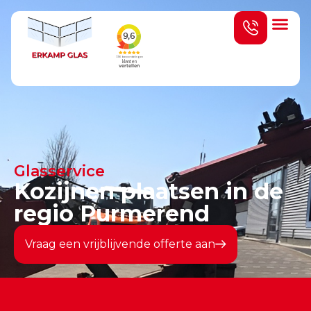
Glasservice
Kozijnen plaatsen in de
regio Purmerend
Vraag een vrijblijvende offerte aan