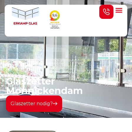
Glaszetter
Monnickendam
Glaszetter nodig?