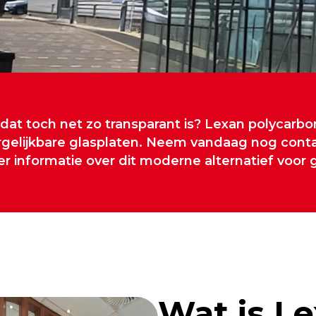
 dat toch net zo transparant is? Lexan polycarbon
 vergelijkbare glasplaten. Neem vandaag nog con
r informatie over dit moderne alternatief voor g
Wat is L