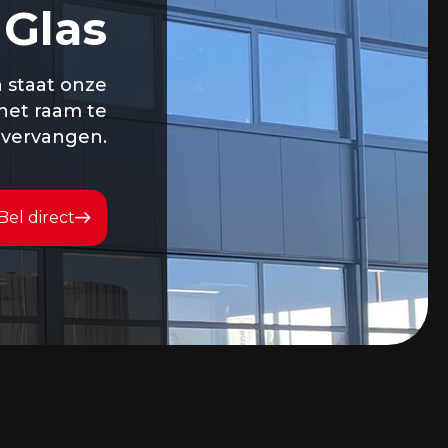
 Glas
n staat onze
 het raam te
vervangen.
Bel direct