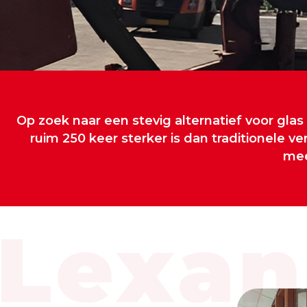
Op zoek naar een stevig alternatief voor glas
ruim 250 keer sterker is dan traditionele
mee
Lexan