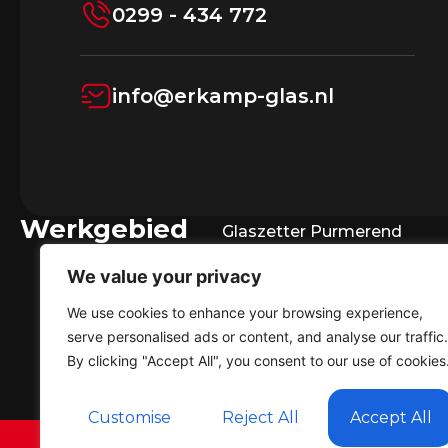
0299 - 434 772
info@erkamp-glas.nl
Werkgebied
Glaszetter Purmerend
Glaszetter Noordbeemster
We value your privacy
Glaszetter Monnickendam
We use cookies to enhance your browsing experience,
serve personalised ads or content, and analyse our traffic.
Glaszetter Krommenie
By clicking "Accept All", you consent to our use of cookies
Customise
Reject All
Accept All