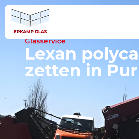
Glasservice
Glasservice
Lexan polyca
zetten in P