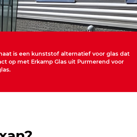
aat is een kunststof alternatief voor glas dat
tact op met Erkamp Glas uit Purmerend voor
las.
exan?