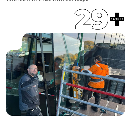
29
+
ERVARING