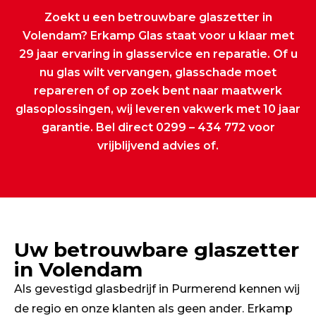
Zoekt u een betrouwbare glaszetter in
Volendam? Erkamp Glas staat voor u klaar met
29 jaar ervaring in glasservice en reparatie. Of u
nu glas wilt vervangen, glasschade moet
repareren of op zoek bent naar maatwerk
glasoplossingen, wij leveren vakwerk met 10 jaar
garantie. Bel direct
0299 – 434 772
voor
vrijblijvend advies of.
Uw betrouwbare glaszetter
in Volendam
Als gevestigd glasbedrijf in Purmerend kennen wij
de regio en onze klanten als geen ander. Erkamp