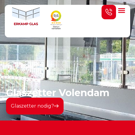
Prijs indicat
Glaszetter Volendam
Glaszetter nodig?